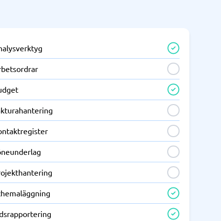
nalysverktyg
rbetsordrar
udget
akturahantering
ontaktregister
öneunderlag
rojekthantering
chemaläggning
idsrapportering