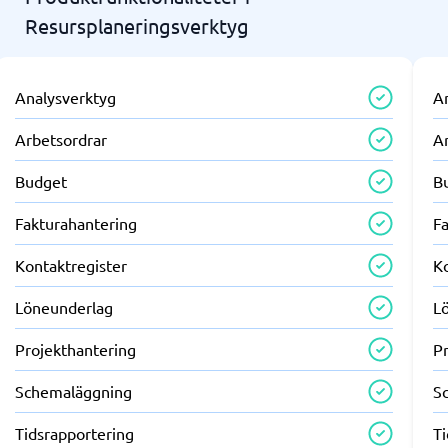
Resursplaneringsverktyg
Analysverktyg
A
Arbetsordrar
A
Budget
B
Fakturahantering
F
Kontaktregister
K
Löneunderlag
L
Projekthantering
P
Schemaläggning
S
Tidsrapportering
T