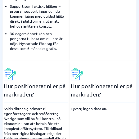
Support som faktiskt hjälper –
programsupport ingår och du
kommer igång med guidad hjälp
direkt i plattformen, utan att
behöva anlita en konsult.
30 dagars öppet köp och
pengarna tillbaka om du inte är
nöjd. Nystartade företag får
dessutom 6 månader gratis.
Hur positionerar ni er på
Hur positionerar ni er på
marknaden?
marknaden?
Spiris riktar sig primärt till
Tyvärr, ingen data än.
egenföretagare och småföretag i
Sverige som vill ha full kontroll på
ekonomin utan att betala för ett
komplext affärssystem. Till skillnad
från mer rigida lösningar erbjuder
Spiris en abonnemangsmodell där du