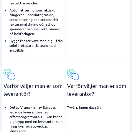
faktiskt använder.
Automatisering som faktiskt
fungerar – bankintegration,
autokontering och automatisk
fakturamatchning gör att du
spenderar minuter, inte timmar,
på bokföringen.
Byggt för att växa med dig – från
soloföretagare till team med
anställda.
Varför väljer man er som
Varför väljer man er som
leverantör?
leverantör?
Del av Visma – en av Europas
Tyvärr, ingen data än.
ledande leverantörer av
affärsprogramvara. Du kan känna
dig trygg med en leverantör som
finns kvar och utvecklas
långsiktigt.