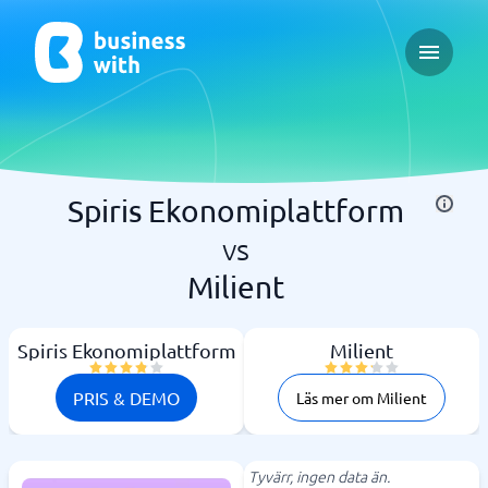
Open ma
Spiris Ekonomiplattform
vs
Milient
Spiris Ekonomiplattform
Milient
PRIS & DEMO
Läs mer om Milient
Tyvärr, ingen data än.