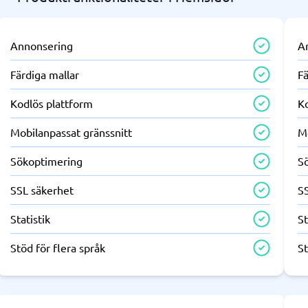
Annonsering
A
Färdiga mallar
Fä
Kodlös plattform
K
Mobilanpassat gränssnitt
M
Sökoptimering
S
SSL säkerhet
S
Statistik
St
Stöd för flera språk
St