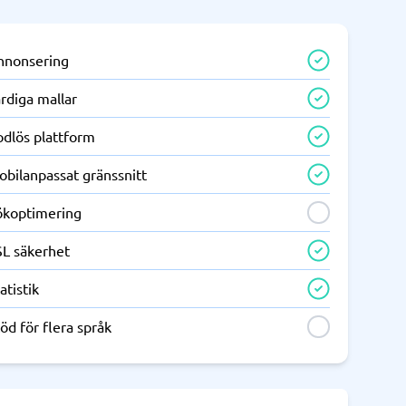
nnonsering
rdiga mallar
odlös plattform
obilanpassat gränssnitt
ökoptimering
SL säkerhet
atistik
öd för flera språk