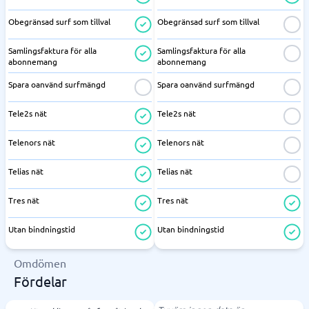
Obegränsad surf som tillval
Obegränsad surf som tillval
Samlingsfaktura för alla
Samlingsfaktura för alla
abonnemang
abonnemang
Spara oanvänd surfmängd
Spara oanvänd surfmängd
Tele2s nät
Tele2s nät
Telenors nät
Telenors nät
Telias nät
Telias nät
Tres nät
Tres nät
Utan bindningstid
Utan bindningstid
Omdömen
Fördelar