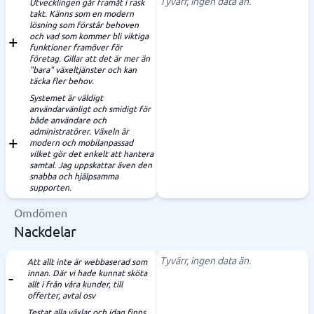
Tyvärr, ingen data än.
Utvecklingen går framåt i rask
takt. Känns som en modern
lösning som förstår behoven
och vad som kommer bli viktiga
funktioner framöver för
företag. Gillar att det är mer än
"bara" växeltjänster och kan
täcka fler behov.
Systemet är väldigt
användarvänligt och smidigt för
både användare och
administratörer. Växeln är
modern och mobilanpassad
vilket gör det enkelt att hantera
samtal. Jag uppskattar även den
snabba och hjälpsamma
supporten.
Omdömen
Nackdelar
Tyvärr, ingen data än.
Att allt inte är webbaserad som
innan. Där vi hade kunnat sköta
allt i från våra kunder, till
offerter, avtal osv
Testat alla växlar och idag finns