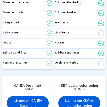
Dokumenthantering
Dokumenthantering
Dokumentmallar
Dokumentmallar
Integrerbart
Integrerbart
Läskvitenser
Läskvitenser
Notiser
Notiser
Spårbara ändringar
Spårbara ändringar
Versionshantering
Versionshantering
CANEA Document
KEYnet ärendehantering
CANEA
KEYNET
Läs mer om CANEA
Läs mer om KEYnet
Document
ärendehantering