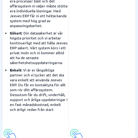
era processer bäst och det
affärssystem ni väljer måste stötta
era individuella lösningar. Med
Jeeves ERP får ni ett heltäckande
system med hög grad av
anpassningsbarhet.
Säkert
: Din datasäkerhet är vår
högsta prioritet och vi arbetar
kontinuerligt med att hålla Jeeves
ERP säkert. Vårt system körs i ett
privat moln och ni kommer alltid
att ha de senaste
säkerhetshetsuppdateringarna.
Enkelt
: Vi är er långsiktiga
partner och vi tycker att det ska
vara enkelt att använda Jeeves
ERP. Du får en kontaktyta för allt
som rör ditt affärssystem.
Dessutom får du drift, underhåll,
support och årliga uppdateringar i
en fast månadskostnad, enkelt
och ärligt redan från start