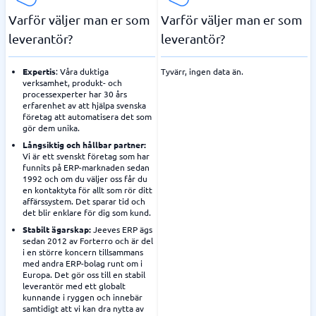
Varför väljer man er som
Varför väljer man er som
leverantör?
leverantör?
Expertis
: Våra duktiga
Tyvärr, ingen data än.
verksamhet, produkt- och
processexperter har 30 års
erfarenhet av att hjälpa svenska
företag att automatisera det som
gör dem unika.
Långsiktig och hållbar partner:
Vi är ett svenskt företag som har
funnits på ERP-marknaden sedan
1992 och om du väljer oss får du
en kontaktyta för allt som rör ditt
affärssystem. Det sparar tid och
det blir enklare för dig som kund.
Stabilt ägarskap:
Jeeves ERP ägs
sedan 2012 av Forterro och är del
i en större koncern tillsammans
med andra ERP-bolag runt om i
Europa. Det gör oss till en stabil
leverantör med ett globalt
kunnande i ryggen och innebär
samtidigt att vi kan dra nytta av