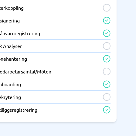
terkoppling
signering
rånvaroregistrering
R Analyser
önehantering
edarbetarsamtal/Möten
nboarding
ekrytering
läggsregistrering