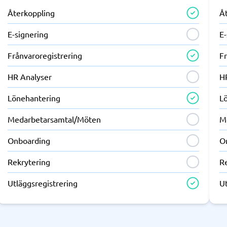
Återkoppling
Å
E-signering
E-
Frånvaroregistrering
F
HR Analyser
H
Lönehantering
L
Medarbetarsamtal/Möten
M
Onboarding
O
Rekrytering
R
Utläggsregistrering
Ut