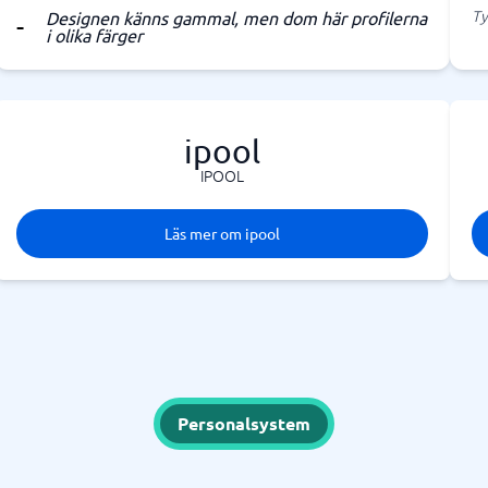
Ty
Designen känns gammal, men dom här profilerna
i olika färger
ipool
IPOOL
Läs mer om ipool
Personalsystem