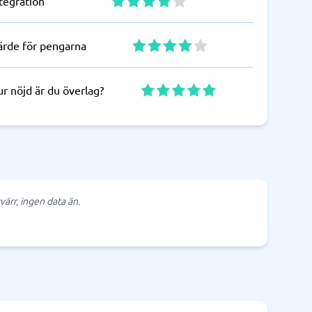
tegration
ärde för pengarna
r nöjd är du överlag?
värr, ingen data än.