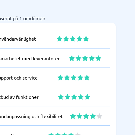
aserat på 1 omdömen
nvändarvänlighet
amarbetet med leverantören
upport och service
tbud av funktioner
ndanpassning och flexibilitet