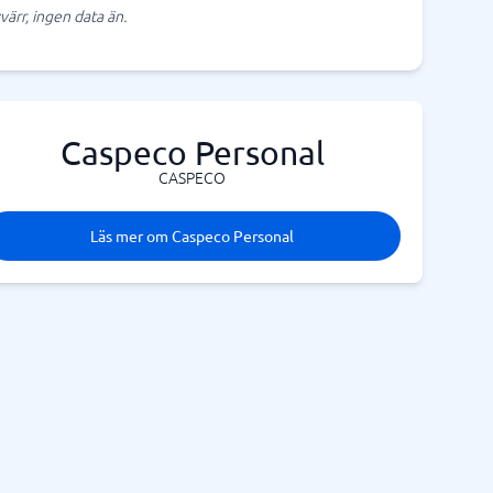
värr, ingen data än.
Caspeco Personal
CASPECO
Läs mer om Caspeco Personal