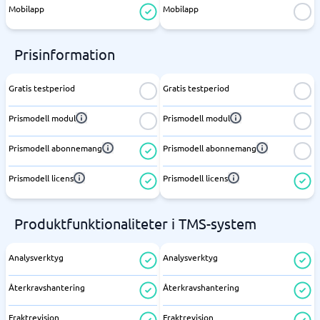
Mobilapp
Mobilapp
Prisinformation
Gratis testperiod
Gratis testperiod
Prismodell modul
Prismodell modul
Prismodell abonnemang
Prismodell abonnemang
Prismodell licens
Prismodell licens
Produktfunktionaliteter i TMS-system
Analysverktyg
Analysverktyg
Återkravshantering
Återkravshantering
Fraktrevision
Fraktrevision