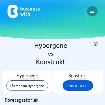
Open ma
Hypergene
vs
Konstrukt
Hypergene
Konstrukt
PRIS & DEMO
Läs mer om Hypergene
Företagsstorlek