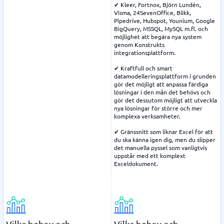
✔ Kleer, Fortnox, Björn Lundén,
Visma, 24SevenOffice, Blikk,
Pipedrive, Hubspot, Younium, Google
BigQuery, MSSQL, MySQL m.fl. och
möjlighet att begära nya system
genom Konstrukts
integrationsplattform.
✔ Kraftfull och smart
datamodelleringsplattform i grunden
gör det möjligt att anpassa färdiga
lösningar i den mån det behövs och
gör det dessutom möjligt att utveckla
nya lösningar för större och mer
komplexa verksamheter.
✔ Gränssnitt som liknar Excel för att
du ska känna igen dig, men du slipper
det manuella pyssel som vanligtvis
uppstår med ett komplext
Exceldokument.
Vilka behov och
Vilka behov och