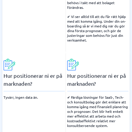
behövs i takt med att bolaget
förändras.
✔ Vi ser alltid till att du får rätt hjälp
med att komma igång. Under din on-
boarding så är vi med dig när du gör
dina första prognoser, och gör de
justeringar som behövs för just din
verksamhet.
Hur positionerar ni er på
Hur positionerar ni er på
marknaden?
marknaden?
Tyvärr, ingen data än.
✔ Färdiga lösningar för SaaS-, Tech-
och konsultbolag gör det enklare att
komma igång med finansiell planering
och prognoser. Det blir helt enkelt
mer effektivt att arbeta med och
kostnadseffektivt relativt mer
konsultberoende system.