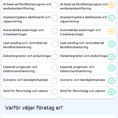
AI-baserad likviditetsprognos och
AI-baserad likviditetsprognos och
avvikelseidentifiering
avvikelseidentifiering
Anpassningsbara dashboards och
Anpassningsbara dashboards och
rapportering
rapportering
Automatiska aviseringar och
Automatiska aviseringar och
tröskelvarningar
tröskelvarningar
Cash pooling och centraliserad
Cash pooling och centraliserad
likviditetshantering
likviditetshantering
Dataintegration och anslutningar
Dataintegration och anslutningar
Löpande prognoser och
Löpande prognoser och
tidshorisonthantering
tidshorisonthantering
Scenario- och känslighetsanalys
Scenario- och känslighetsanalys
Stöd för flera bolag och valutor
Stöd för flera bolag och valutor
Varför väljer företag er?