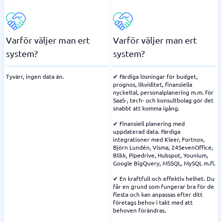
Varför väljer man ert
Varför väljer man ert
system?
system?
Tyvärr, ingen data än.
✔ Färdiga lösningar för budget,
prognos, likviditet, finansiella
nyckeltal, personalplanering m.m. för
SaaS-, tech- och konsultbolag gör det
snabbt att komma igång.
✔ Finansiell planering med
uppdaterad data. Färdiga
integrationer med Kleer, Fortnox,
Björn Lundén, Visma, 24SevenOffice,
Blikk, Pipedrive, Hubspot, Younium,
Google BigQuery, MSSQL, MySQL m.fl.
✔ En kraftfull och effektiv helhet. Du
får en grund som fungerar bra för de
flesta och kan anpassas efter ditt
företags behov i takt med att
behoven förändras.