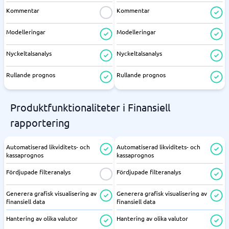
Kommentar
Kommentar
Modelleringar
Modelleringar
Nyckeltalsanalys
Nyckeltalsanalys
Rullande prognos
Rullande prognos
Produktfunktionaliteter i Finansiell
rapportering
Automatiserad likviditets- och
Automatiserad likviditets- och
kassaprognos
kassaprognos
Fördjupade filteranalys
Fördjupade filteranalys
Generera grafisk visualisering av
Generera grafisk visualisering av
finansiell data
finansiell data
Hantering av olika valutor
Hantering av olika valutor