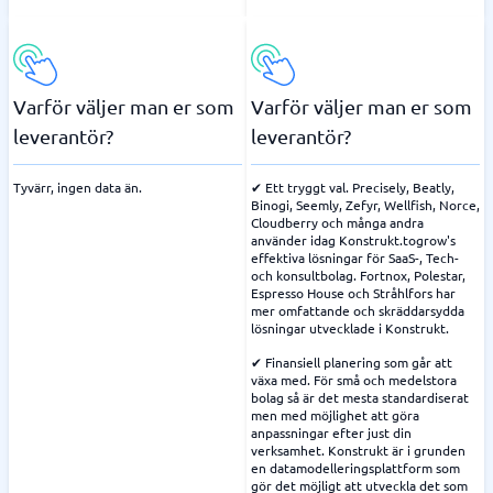
Varför väljer man er som
Varför väljer man er som
leverantör?
leverantör?
Tyvärr, ingen data än.
✔ Ett tryggt val. Precisely, Beatly,
Binogi, Seemly, Zefyr, Wellfish, Norce,
Cloudberry och många andra
använder idag Konstrukt.togrow's
effektiva lösningar för SaaS-, Tech-
och konsultbolag. Fortnox, Polestar,
Espresso House och Stråhlfors har
mer omfattande och skräddarsydda
lösningar utvecklade i Konstrukt.
✔ Finansiell planering som går att
växa med. För små och medelstora
bolag så är det mesta standardiserat
men med möjlighet att göra
anpassningar efter just din
verksamhet. Konstrukt är i grunden
en datamodelleringsplattform som
gör det möjligt att utveckla det som