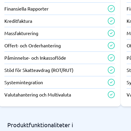
Finansiella Rapporter
Fi
Kreditfaktura
Kr
Massfakturering
M
Offert- och Orderhantering
O
Påminnelse- och Inkassoflöde
P
Stöd för Skatteavdrag (ROT/RUT)
S
Systemintegration
S
Valutahantering och Multivaluta
V
Produktfunktionaliteter i