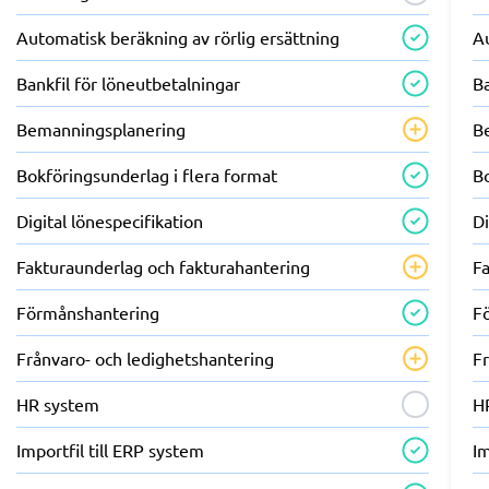
Automatisk beräkning av rörlig ersättning
Au
Bankfil för löneutbetalningar
Ba
Bemanningsplanering
B
Bokföringsunderlag i flera format
Bo
Digital lönespecifikation
Di
Fakturaunderlag och fakturahantering
F
Förmånshantering
F
Frånvaro- och ledighetshantering
F
HR system
H
Importfil till ERP system
Im