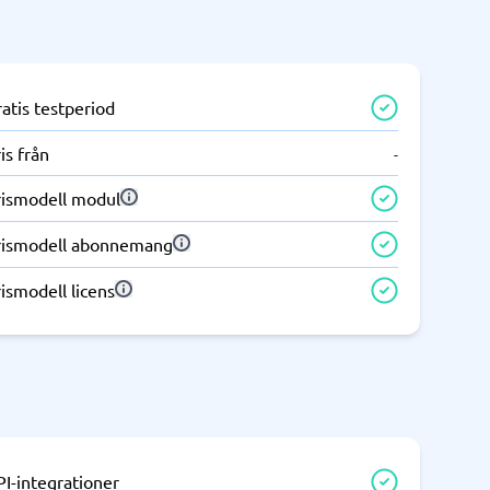
atis testperiod
is från
-
rismodell modul
rismodell abonnemang
ismodell licens
I-integrationer