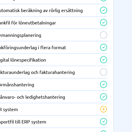
tomatisk beräkning av rörlig ersättning
nkfil för löneutbetalningar
emanningsplanering
kföringsunderlag i flera format
gital lönespecifikation
akturaunderlag och fakturahantering
örmånshantering
rånvaro- och ledighetshantering
R system
portfil till ERP system