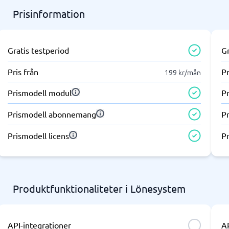
Prisinformation
Gratis testperiod
Gr
Pris från
Pr
199 kr/mån
Prismodell modul
P
Prismodell abonnemang
P
Prismodell licens
Pr
Produktfunktionaliteter i Lönesystem
API-integrationer
AP