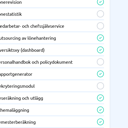
önerevision
nestatistik
darbetar- och chefs­självservice
utsourcing av lönehantering
versiktsvy (dashboard)
ersonalhandbok och policydokument
apportgenerator
ekryteringsmodul
eseräkning och utlägg
chemaläggning
emesterberäkning