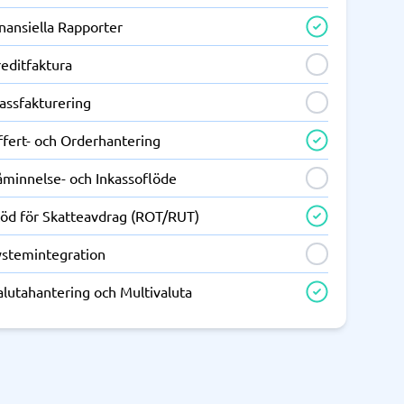
nansiella Rapporter
editfaktura
assfakturering
ffert- och Orderhantering
åminnelse- och Inkassoflöde
töd för Skatteavdrag (ROT/RUT)
ystemintegration
alutahantering och Multivaluta