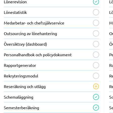
Lönerevision
L
Lönestatistik
Lö
Medarbetar- och chefs­självservice
Me
Outsourcing av lönehantering
O
Översiktsvy (dashboard)
Ö
Personalhandbok och policydokument
P
Rapportgenerator
R
Rekryteringsmodul
R
Reseräkning och utlägg
R
Schemaläggning
S
Semesterberäkning
S