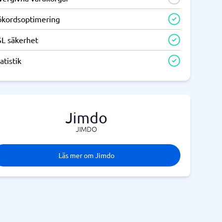
ökordsoptimering
SL säkerhet
atistik
Jimdo
JIMDO
Läs mer om Jimdo