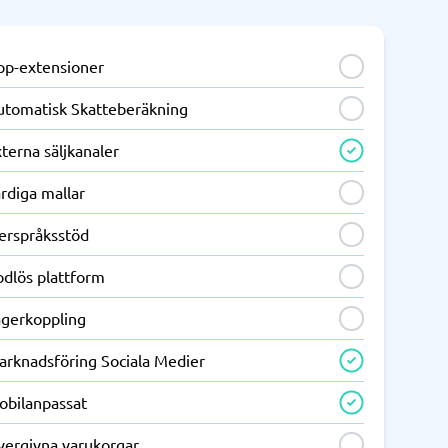
pp-extensioner
utomatisk Skatteberäkning
terna säljkanaler
rdiga mallar
lerspråksstöd
odlös plattform
agerkoppling
arknadsföring Sociala Medier
obilanpassat
vergivna varukorgar