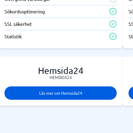
Sökordsoptimering
S
SSL säkerhet
S
Statistik
St
Hemsida24
HEMSIDA24
Läs mer om Hemsida24