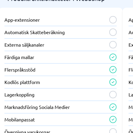
App-extensioner
A
Automatisk Skatteberäkning
A
Externa säljkanaler
Ex
Färdiga mallar
Fä
Flerspråksstöd
F
Kodlös plattform
K
Lagerkoppling
L
Marknadsföring Sociala Medier
M
Mobilanpassat
M
Övergivna varukorgar
Ö