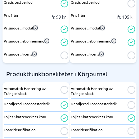
Gratis testperiod
Gratis testperiod
Pris från
Pris från
fr. 99 kr
...
fr. 105 k
...
Prismodell modul
Prismodell modul
Prismodell abonnemang
Prismodell abonnemang
Prismodell licens
Prismodell licens
Produktfunktionaliteter i Körjournal
Automatisk Hantering av
Automatisk Hantering av
Trängselskatt
Trängselskatt
Detaljerad Fordonsstatistik
Detaljerad Fordonsstatistik
Följer Skatteverkets krav
Följer Skatteverkets krav
Föraridentifikation
Föraridentifikation