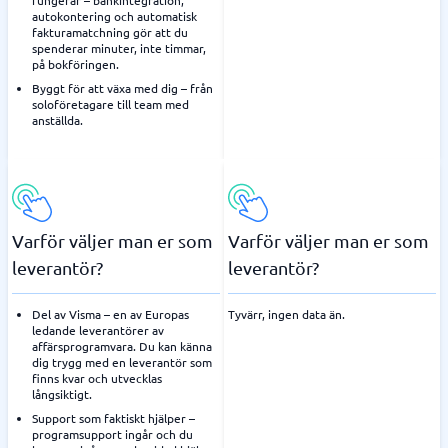
fungerar – bankintegration,
autokontering och automatisk
fakturamatchning gör att du
spenderar minuter, inte timmar,
på bokföringen.
Byggt för att växa med dig – från
soloföretagare till team med
anställda.
Varför väljer man er som
Varför väljer man er som
leverantör?
leverantör?
Del av Visma – en av Europas
Tyvärr, ingen data än.
ledande leverantörer av
affärsprogramvara. Du kan känna
dig trygg med en leverantör som
finns kvar och utvecklas
långsiktigt.
Support som faktiskt hjälper –
programsupport ingår och du