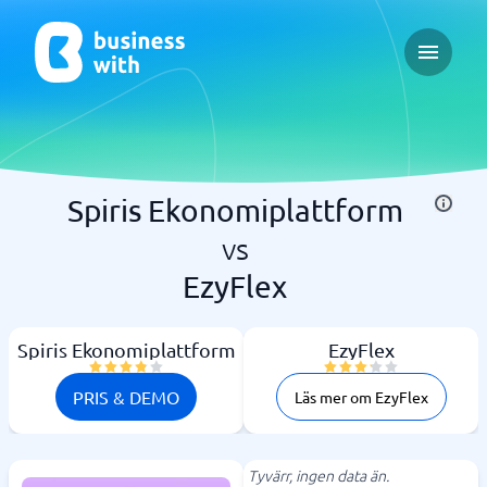
Open ma
Spiris Ekonomiplattform
vs
EzyFlex
Spiris Ekonomiplattform
EzyFlex
PRIS & DEMO
Läs mer om EzyFlex
Tyvärr, ingen data än.