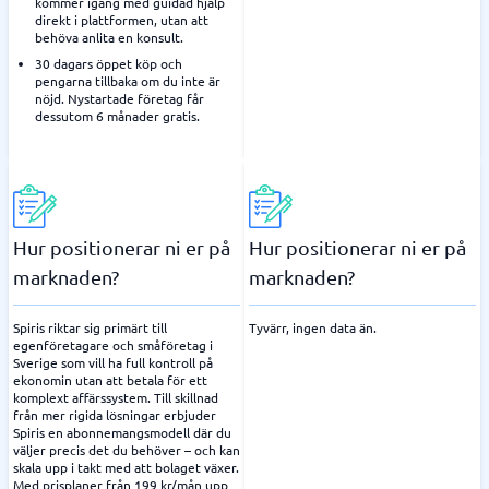
kommer igång med guidad hjälp
direkt i plattformen, utan att
behöva anlita en konsult.
30 dagars öppet köp och
pengarna tillbaka om du inte är
nöjd. Nystartade företag får
dessutom 6 månader gratis.
Hur positionerar ni er på
Hur positionerar ni er på
marknaden?
marknaden?
Spiris riktar sig primärt till
Tyvärr, ingen data än.
egenföretagare och småföretag i
Sverige som vill ha full kontroll på
ekonomin utan att betala för ett
komplext affärssystem. Till skillnad
från mer rigida lösningar erbjuder
Spiris en abonnemangsmodell där du
väljer precis det du behöver – och kan
skala upp i takt med att bolaget växer.
Med prisplaner från 199 kr/mån upp