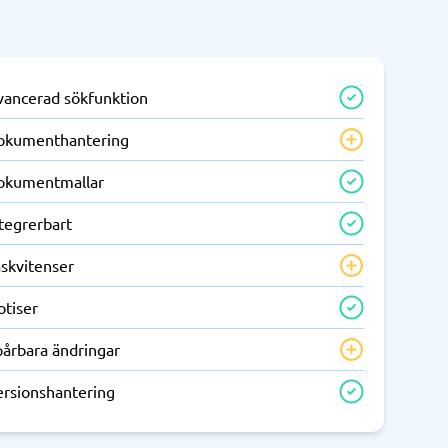
vancerad sökfunktion
okumenthantering
okumentmallar
tegrerbart
äskvitenser
otiser
pårbara ändringar
ersionshantering