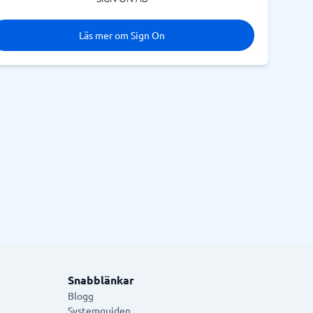
Läs mer om Sign On
Snabblänkar
Blogg
Systemguiden