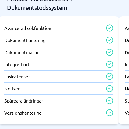
Dokumentstödssystem
Avancerad sökfunktion
A
Dokumenthantering
D
Dokumentmallar
D
Integrerbart
In
Läskvitenser
L
Notiser
N
Spårbara ändringar
S
Versionshantering
V