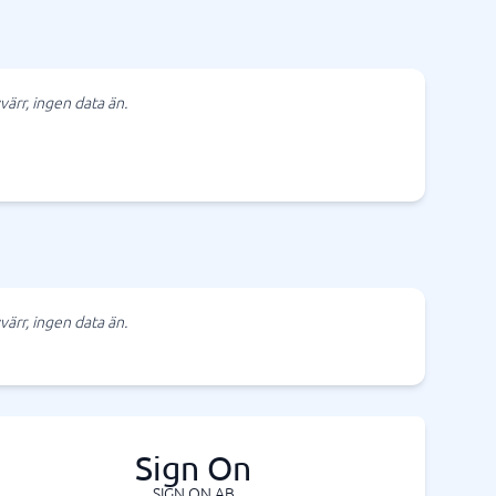
värr, ingen data än.
värr, ingen data än.
Sign On
SIGN ON AB