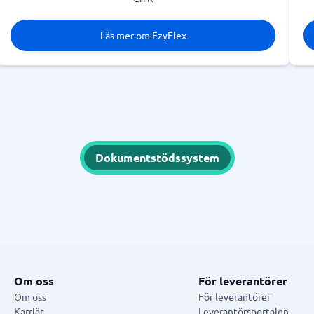
Läs mer om EzyFlex
Dokumentstödssystem
Om oss
För leverantörer
Om oss
För leverantörer
Karriär
Leverantörsportalen