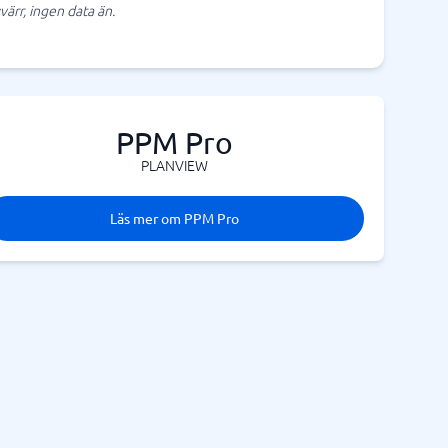
värr, ingen data än.
PPM Pro
PLANVIEW
Läs mer om PPM Pro