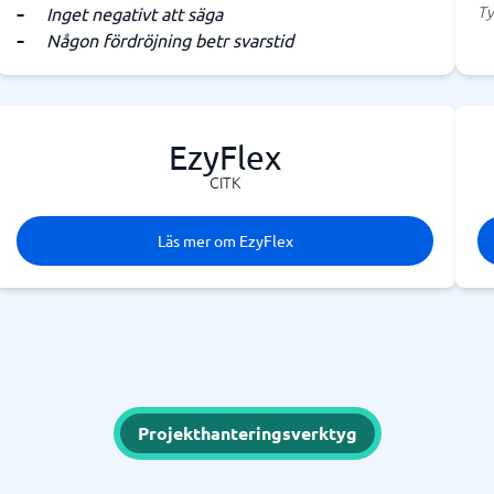
Ty
Inget negativt att säga
Någon fördröjning betr svarstid
EzyFlex
CITK
Läs mer om EzyFlex
Projekthanteringsverktyg