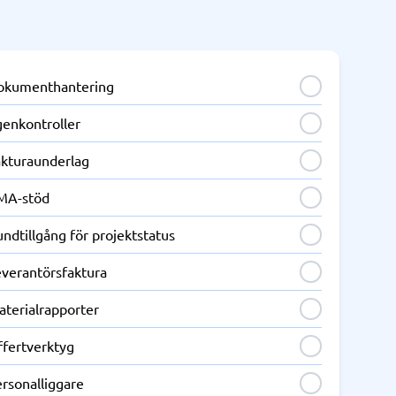
okumenthantering
genkontroller
akturaunderlag
MA-stöd
ndtillgång för projektstatus
everantörsfaktura
aterialrapporter
ffertverktyg
ersonalliggare