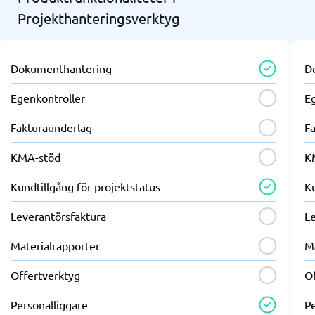
Projekthanteringsverktyg
Dokumenthantering
D
Egenkontroller
E
Fakturaunderlag
F
KMA-stöd
K
Kundtillgång för projektstatus
Ku
Leverantörsfaktura
L
Materialrapporter
M
Offertverktyg
O
Personalliggare
P