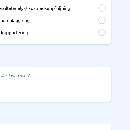
esultatanalys/ kostnadsuppföljning
chemaläggning
idrapportering
värr, ingen data än.