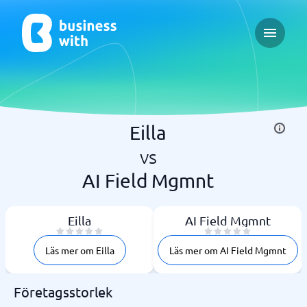
Open ma
Eilla
vs
AI Field Mgmnt
Eilla
AI Field Mgmnt
Läs mer om Eilla
Läs mer om AI Field Mgmnt
Företagsstorlek