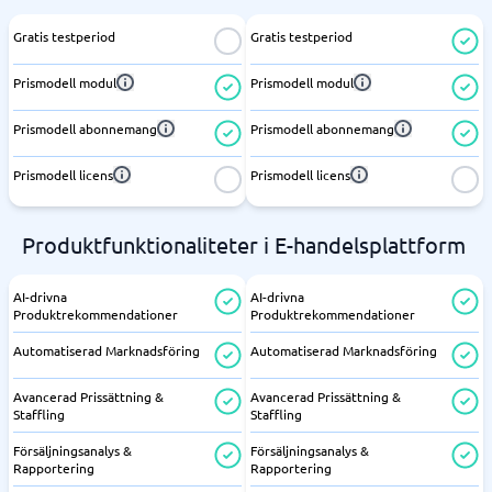
Gratis testperiod
Gratis testperiod
Prismodell modul
Prismodell modul
Prismodell abonnemang
Prismodell abonnemang
Prismodell licens
Prismodell licens
Produktfunktionaliteter i E-handelsplattform
AI-drivna
AI-drivna
Produktrekommendationer
Produktrekommendationer
Automatiserad Marknadsföring
Automatiserad Marknadsföring
Avancerad Prissättning &
Avancerad Prissättning &
Staffling
Staffling
Försäljningsanalys &
Försäljningsanalys &
Rapportering
Rapportering