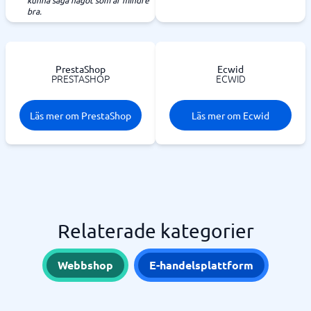
kunna säga något som är mindre
bra.
PrestaShop
Ecwid
PRESTASHOP
ECWID
Läs mer om PrestaShop
Läs mer om Ecwid
Relaterade kategorier
Webbshop
E-handelsplattform