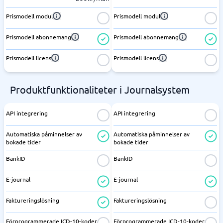
Prismodell modul
Prismodell modul
Prismodell abonnemang
Prismodell abonnemang
Prismodell licens
Prismodell licens
Produktfunktionaliteter i Journalsystem
API integrering
API integrering
Automatiska påminnelser av
Automatiska påminnelser av
bokade tider
bokade tider
BankID
BankID
E-journal
E-journal
Faktureringslösning
Faktureringslösning
Förprogrammerade ICD-10-koder
Förprogrammerade ICD-10-koder