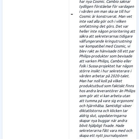
har nya Cosmic. Cambio saknar
tydligen förståelse för vardagen
i vården om man ska se till hur
Cosmic är konstruerat. Man vet
inte vad alla gör och i vilken
omfattning det görs. Det var
heller inte någon prioritering att
säkra att sekreterarnas tidigare
välfungerande kringutrustning
var kompatibel med Cosmic, vi
blev rakt av hänvisade till ett par
Philips-produkter som bevisade
att varken Philips, Cambio eller
folk i Sussa-projektet har någon
större insikt i hur sekreterare i
vården arbetar på 2020-talet.
Man har noll koll på vilket
produktutbud som faktiskt finns
hos andra leverantörer än Philips
som gör att vi kan arbeta utan
att tumma på vare sig ergonomi
och hjärnhälsa. Samtidigt växer
diktatlistorna och klicken tar
aldrig slut, uppdateringarna
skapar nya buggar när andra
blivit hjälpligt fixade. Hade
sekreterarna fått vara med och
skapa ett nytt journalsystem