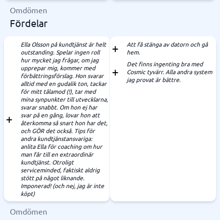
Omdömen
Fördelar
Ella Olsson på kundtjänst är helt
Att få stänga av datorn och gå
outstanding. Spelar ingen roll
hem.
hur mycket jag frågar, om jag
Det finns ingenting bra med
upprepar mig, kommer med
Cosmic tyvärr. Alla andra system
förbättringsförslag. Hon svarar
jag provat är bättre.
alltid med en gudalik ton, tackar
för mitt tålamod (!), tar med
mina synpunkter till utvecklarna,
svarar snabbt. Om hon ej har
svar på en gång, lovar hon att
återkomma så snart hon har det,
och GÖR det också. Tips för
andra kundtjänstansvariga:
anlita Ella för coaching om hur
man får till en extraordinär
kundtjänst. Otroligt
serviceminded, faktiskt aldrig
stött på något liknande.
Imponerad! (och nej, jag är inte
köpt)
Omdömen