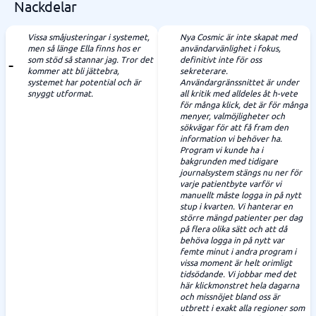
Nackdelar
Vissa småjusteringar i systemet,
Nya Cosmic är inte skapat med
men så länge Ella finns hos er
användarvänlighet i fokus,
som stöd så stannar jag. Tror det
definitivt inte för oss
kommer att bli jättebra,
sekreterare.
systemet har potential och är
Användargränssnittet är under
snyggt utformat.
all kritik med alldeles åt h-vete
för många klick, det är för många
menyer, valmöjligheter och
sökvägar för att få fram den
information vi behöver ha.
Program vi kunde ha i
bakgrunden med tidigare
journalsystem stängs nu ner för
varje patientbyte varför vi
manuellt måste logga in på nytt
stup i kvarten. Vi hanterar en
större mängd patienter per dag
på flera olika sätt och att då
behöva logga in på nytt var
femte minut i andra program i
vissa moment är helt orimligt
tidsödande. Vi jobbar med det
här klickmonstret hela dagarna
och missnöjet bland oss är
utbrett i exakt alla regioner som