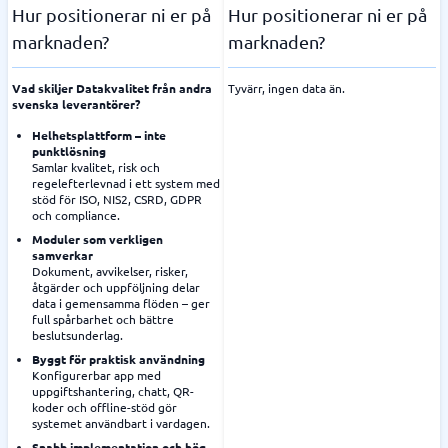
Hur positionerar ni er på
Hur positionerar ni er på
marknaden?
marknaden?
Vad skiljer Datakvalitet från andra
Tyvärr, ingen data än.
svenska leverantörer?
Helhetsplattform – inte
punktlösning
Samlar kvalitet, risk och
regelefterlevnad i ett system med
stöd för ISO, NIS2, CSRD, GDPR
och compliance.
Moduler som verkligen
samverkar
Dokument, avvikelser, risker,
åtgärder och uppföljning delar
data i gemensamma flöden – ger
full spårbarhet och bättre
beslutsunderlag.
Byggt för praktisk användning
Konfigurerbar app med
uppgiftshantering, chatt, QR-
koder och offline-stöd gör
systemet användbart i vardagen.
Snabb implementation och hög