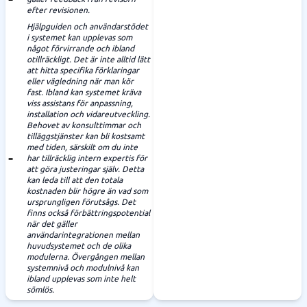
efter revisionen.
Hjälpguiden och användarstödet
i systemet kan upplevas som
något förvirrande och ibland
otillräckligt. Det är inte alltid lätt
att hitta specifika förklaringar
eller vägledning när man kör
fast. Ibland kan systemet kräva
viss assistans för anpassning,
installation och vidareutveckling.
Behovet av konsulttimmar och
tilläggstjänster kan bli kostsamt
med tiden, särskilt om du inte
har tillräcklig intern expertis för
att göra justeringar själv. Detta
kan leda till att den totala
kostnaden blir högre än vad som
ursprungligen förutsågs. Det
finns också förbättringspotential
när det gäller
användarintegrationen mellan
huvudsystemet och de olika
modulerna. Övergången mellan
systemnivå och modulnivå kan
ibland upplevas som inte helt
sömlös.