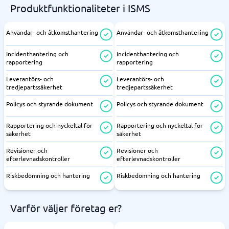
Produktfunktionaliteter i ISMS
Användar- och åtkomsthantering
Användar- och åtkomsthantering
Incidenthantering och
Incidenthantering och
rapportering
rapportering
Leverantörs- och
Leverantörs- och
tredjepartssäkerhet
tredjepartssäkerhet
Policys och styrande dokument
Policys och styrande dokument
Rapportering och nyckeltal för
Rapportering och nyckeltal för
säkerhet
säkerhet
Revisioner och
Revisioner och
efterlevnadskontroller
efterlevnadskontroller
Riskbedömning och hantering
Riskbedömning och hantering
Varför väljer företag er?