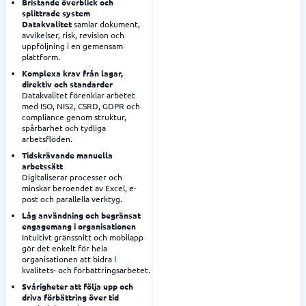
Bristande överblick och
splittrade system
Datakvalitet
samlar dokument,
avvikelser, risk, revision och
uppföljning i en gemensam
plattform.
Komplexa krav från lagar,
direktiv och standarder
Datakvalitet förenklar arbetet
med ISO, NIS2, CSRD, GDPR och
compliance genom struktur,
spårbarhet och tydliga
arbetsflöden.
Tidskrävande manuella
arbetssätt
Digitaliserar processer och
minskar beroendet av Excel, e-
post och parallella verktyg.
Låg användning och begränsat
engagemang i organisationen
Intuitivt gränssnitt och mobilapp
gör det enkelt för hela
organisationen att bidra i
kvalitets- och förbättringsarbetet.
Svårigheter att följa upp och
driva förbättring över tid