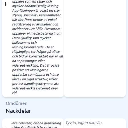
upplevs som en säker och
mycket ändamålsenlig lösning.
App-lösningen är också en stor
styrka, speciellt i verksamheter
där det finns behov av enkel
registrering av avvikelser och
incidenter ute i fält. Dessutom
upplever vi medarbetarna inom
Data Quality som mycket
hjälpsamma och
lösningsorienterade. De är
tillgängliga, tar frågor på allvar
och bidrar konstruktivt när vi vill
ha anpassningar eller
vidareutveckling. Det är också
positivt att lösningarna
uppfattas som öppna och inte
låsta i en rigid struktur, vilket
ger oss handlingsutrymme att
vidareutveckla systemet över
tid.
Omdömen
Nackdelar
Tyvärr, ingen data än.
Inte relevant, denna granskning
gäller feedback från revisorn