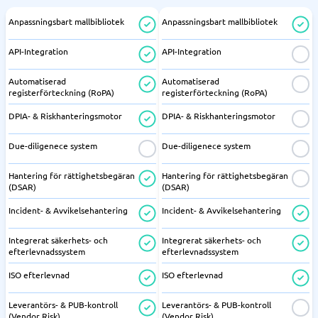
Anpassningsbart mallbibliotek
Anpassningsbart mallbibliotek
API-Integration
API-Integration
Automatiserad
Automatiserad
registerförteckning (RoPA)
registerförteckning (RoPA)
DPIA- & Riskhanteringsmotor
DPIA- & Riskhanteringsmotor
Due-diligenece system
Due-diligenece system
Hantering för rättighetsbegäran
Hantering för rättighetsbegäran
(DSAR)
(DSAR)
Incident- & Avvikelsehantering
Incident- & Avvikelsehantering
Integrerat säkerhets- och
Integrerat säkerhets- och
efterlevnadssystem
efterlevnadssystem
ISO efterlevnad
ISO efterlevnad
Leverantörs- & PUB-kontroll
Leverantörs- & PUB-kontroll
(Vendor Risk)
(Vendor Risk)