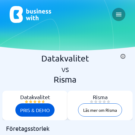
Open ma
Datakvalitet
vs
Risma
Datakvalitet
Risma
PRIS & DEMO
Läs mer om Risma
Företagsstorlek