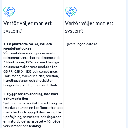
Varför väljer man ert
Varför väljer man ert
system?
system?
1. En plattform för AI, ISO och
Tyvärr, ingen data än.
regelefterlevnad
Vårt molnbaserade system samlar
dokumenthantering med kommande
AI-funktioner, ISO-stöd med färdiga
dokumentmallar samt moduler för
GDPR, CSRD, NIS2 och compliance.
Dokument, avvikelser, risk, revision,
handlingsplaner och checklistor
hänger ihop i ett gemensamt flöde.
2. Byggt för användning, inte bara
dokumentation
Systemet är utvecklat för att fungera
i vardagen. Med en konfigurerbar app
med chatt och uppgiftshantering blir
uppföljning, samarbete och åtgärder
en naturlig del av arbetet – för både
verksamhet och ledning.