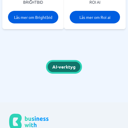
BRIGHTBID
ROI AI
Läs mer om Brightbid
Läs mer om Roi ai
AI-verktyg