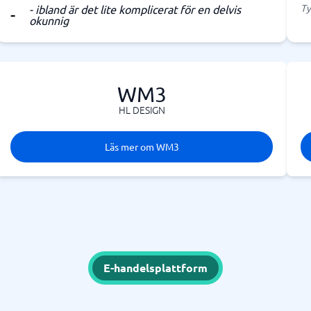
Ty
- ibland är det lite komplicerat för en delvis
okunnig
WM3
HL DESIGN
Läs mer om WM3
E-handelsplattform