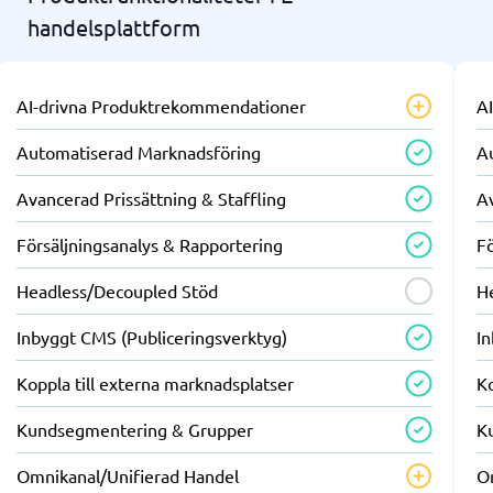
handelsplattform
AI-drivna Produktrekommendationer
A
Automatiserad Marknadsföring
A
Avancerad Prissättning & Staffling
Av
Försäljningsanalys & Rapportering
F
Headless/Decoupled Stöd
H
Inbyggt CMS (Publiceringsverktyg)
I
Koppla till externa marknadsplatser
Ko
Kundsegmentering & Grupper
K
Omnikanal/Unifierad Handel
O