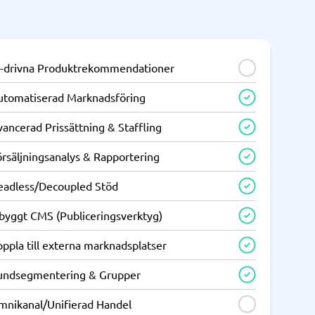
I-drivna Produktrekommendationer
utomatiserad Marknadsföring
ancerad Prissättning & Staffling
örsäljningsanalys & Rapportering
eadless/Decoupled Stöd
nbyggt CMS (Publiceringsverktyg)
ppla till externa marknadsplatser
undsegmentering & Grupper
mnikanal/Unifierad Handel