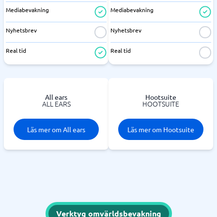
Mediabevakning
Mediabevakning
Nyhetsbrev
Nyhetsbrev
Real tid
Real tid
All ears
Hootsuite
ALL EARS
HOOTSUITE
Läs mer om All ears
Läs mer om Hootsuite
Verktyg omvärldsbevakning