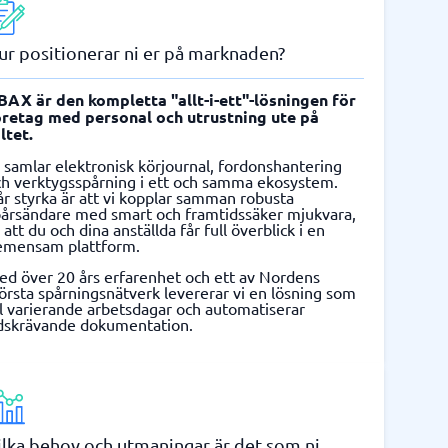
ur positionerar ni er på marknaden?
BAX är den kompletta "allt-i-ett"-lösningen för
öretag med personal och utrustning ute på
ltet.
 samlar elektronisk körjournal, fordonshantering
ch verktygsspårning i ett och samma ekosystem.
r styrka är att vi kopplar samman robusta
pårsändare med smart och framtidssäker mjukvara,
 att du och dina anställda får full överblick i en
emensam plattform.
ed över 20 års erfarenhet och ett av Nordens
örsta spårningsnätverk levererar vi en lösning som
l varierande arbetsdagar och automatiserar
idskrävande dokumentation.
ilka behov och utmaningar är det som ni