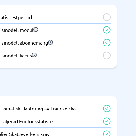
atis testperiod
rismodell modul
rismodell abonnemang
ismodell licens
utomatisk Hantering av Trängselskatt
taljerad Fordonsstatistik
ljer Skatteverkets krav