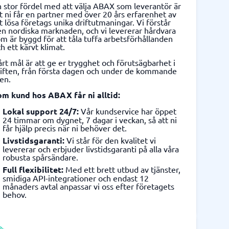
 stor fördel med att välja ABAX som leverantör är
t ni får en partner med över 20 års erfarenhet av
t lösa företags unika driftutmaningar. Vi förstår
n nordiska marknaden, och vi levererar hårdvara
m är byggd för att tåla tuffa arbetsförhållanden
h ett kärvt klimat.
rt mål är att ge er trygghet och förutsägbarhet i
riften, från första dagen och under de kommande
en.
om kund hos ABAX får ni alltid:
Lokal support 24/7:
Vår kundservice har öppet
24 timmar om dygnet, 7 dagar i veckan, så att ni
får hjälp precis när ni behöver det.
Livstidsgaranti:
Vi står för den kvalitet vi
levererar och erbjuder livstidsgaranti på alla våra
robusta spårsändare.
Full flexibilitet:
Med ett brett utbud av tjänster,
smidiga API-integrationer och endast 12
månaders avtal anpassar vi oss efter företagets
behov.