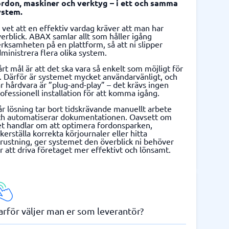
ordon, maskiner och verktyg – i ett och samma
ystem.
 vet att en effektiv vardag kräver att man har
erblick. ABAX samlar allt som håller igång
rksamheten på en plattform, så att ni slipper
ministrera flera olika system.
rt mål är att det ska vara så enkelt som möjligt för
. Därför är systemet mycket användarvänligt, och
r hårdvara är ”plug-and-play” – det krävs ingen
ofessionell installation för att komma igång.
r lösning tar bort tidskrävande manuellt arbete
ch automatiserar dokumentationen. Oavsett om
et handlar om att optimera fordonsparken,
kerställa korrekta körjournaler eller hitta
rustning, ger systemet den överblick ni behöver
r att driva företaget mer effektivt och lönsamt.
arför väljer man er som leverantör?