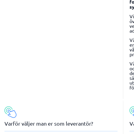
f
s
Vi
öv
ve
ad
Vå
er
vå
pr
Vå
o
d
sä
ut
fö
Varför väljer man er som leverantör?
V