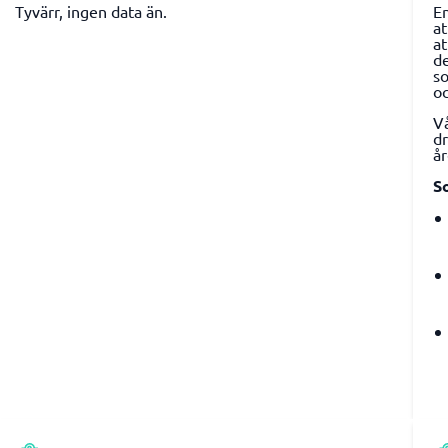
Tyvärr, ingen data än.
En
at
at
de
so
oc
Vå
d
år
S