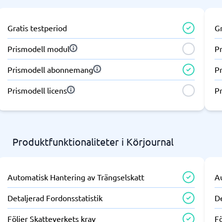
Gratis testperiod
Gr
Prismodell modul
P
Prismodell abonnemang
P
Prismodell licens
Pr
Produktfunktionaliteter i Körjournal
Automatisk Hantering av Trängselskatt
A
Detaljerad Fordonsstatistik
De
Följer Skatteverkets krav
Fö