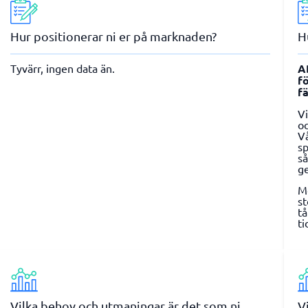
Hur positionerar ni er på marknaden?
H
Tyvärr, ingen data än.
A
f
fä
Vi
o
Vå
s
så
g
M
st
tå
t
Vilka behov och utmaningar är det som ni
V