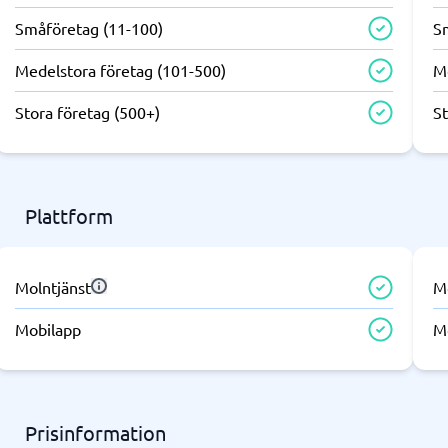
ring & ATS
Telefonväxel & företagstele
Småföretag (11-100)
S
IP-telefoni
em
Telefonväxel
Medelstora företag (101-500)
M
ingsverktyg
AI Receptionist
Kontaktcenter
Stora företag (500+)
St
Molnväxel
Callcenter-system
Företagstelefoni
Visa alla 7 →
Plattform
antering & helpdesk
Molntjänst
M
nteringssystem
Mobilapp
M
tssystem
 system
icesystem
ionshanteringssystem
Prisinformation