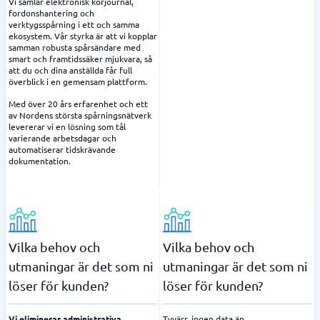
Vi samlar elektronisk körjournal,
fordonshantering och
verktygsspårning i ett och samma
ekosystem. Vår styrka är att vi kopplar
samman robusta spårsändare med
smart och framtidssäker mjukvara, så
att du och dina anställda får full
överblick i en gemensam plattform.
Med över 20 års erfarenhet och ett
av Nordens största spårningsnätverk
levererar vi en lösning som tål
varierande arbetsdagar och
automatiserar tidskrävande
dokumentation.
Vilka behov och
Vilka behov och
utmaningar är det som ni
utmaningar är det som ni
löser för kunden?
löser för kunden?
Vi eliminerar administrativa
Tyvärr, ingen data än.