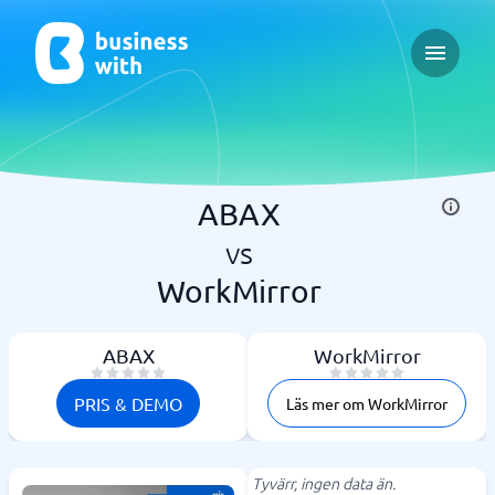
Open ma
ABAX
vs
WorkMirror
ABAX
WorkMirror
PRIS & DEMO
Läs mer om WorkMirror
Tyvärr, ingen data än.