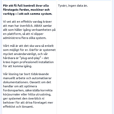
För att få full kontroll över alla
Tyvärr, ingen data än.
företagets fordon, maskiner och
verktyg – i ett och samma system.
Vi vet att en effektiv vardag kräver
att man har överblick. ABAX samlar
allt som håller igång verksamheten på
en plattform, så att ni slipper
administrera flera olika system.
Vårt mål är att det ska vara så enkelt
som möjligt för er. Därför är systemet
mycket användarvänligt, och vår
hårdvara är ”plug-and-play” – det
krävs ingen professionell installation
för att komma igång.
Vår lösning tar bort tidskrävande
manuellt arbete och automatiserar
dokumentationen. Oavsett om det
handlar om att optimera
fordonsparken, säkerställa korrekta
körjournaler eller hitta utrustning,
ger systemet den överblick ni
behöver för att driva företaget mer
effektivt och lönsamt.