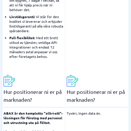
om dygnet, 7 dagar i veckan, så
att ni får hjälp precis när ni
behöver det.
Livstidsgaranti:
Vi står för den
kvalitet vi levererar och erbjuder
livstidsgaranti på alla våra robusta
spårsändare.
Full flexibilitet:
Med ett brett
utbud av tjänster, smidiga API-
integrationer och endast 12
månaders avtal anpassar vi oss
efter företagets behov.
Hur positionerar ni er på
Hur positionerar ni er på
marknaden?
marknaden?
ABAX är den kompletta "allt-i-ett"-
Tyvärr, ingen data än.
lösningen för företag med personal
och utrustning ute på fältet.