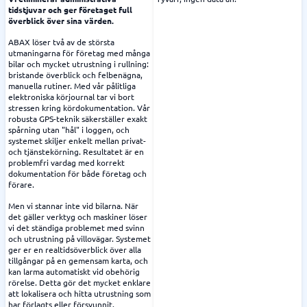
tidstjuvar och ger företaget full
överblick över sina värden.
ABAX löser två av de största
utmaningarna för företag med många
bilar och mycket utrustning i rullning:
bristande överblick och felbenägna,
manuella rutiner. Med vår pålitliga
elektroniska körjournal tar vi bort
stressen kring kördokumentation. Vår
robusta GPS-teknik säkerställer exakt
spårning utan "hål" i loggen, och
systemet skiljer enkelt mellan privat-
och tjänstekörning. Resultatet är en
problemfri vardag med korrekt
dokumentation för både företag och
förare.
Men vi stannar inte vid bilarna. När
det gäller verktyg och maskiner löser
vi det ständiga problemet med svinn
och utrustning på villovägar. Systemet
ger er en realtidsöverblick över alla
tillgångar på en gemensam karta, och
kan larma automatiskt vid obehörig
rörelse. Detta gör det mycket enklare
att lokalisera och hitta utrustning som
har förlagts eller försvunnit.