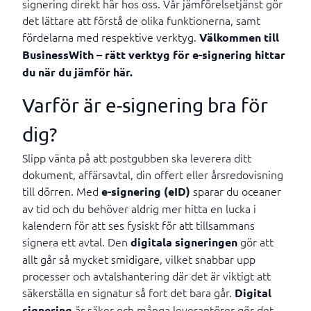
signering direkt här hos oss. Vår jämförelsetjänst gör
det lättare att förstå de olika funktionerna, samt
fördelarna med respektive verktyg.
Välkommen till
BusinessWith – rätt verktyg för e-signering hittar
du när du jämför här.
Varför är e-signering bra för
dig?
Slipp vänta på att postgubben ska leverera ditt
dokument, affärsavtal, din offert eller årsredovisning
till dörren. Med
sparar du oceaner
e-signering (eID)
av tid och du behöver aldrig mer hitta en lucka i
kalendern för att ses fysiskt för att tillsammans
signera ett avtal. Den
gör att
digitala signeringen
allt går så mycket smidigare, vilket snabbar upp
processer och avtalshantering där det är viktigt att
säkerställa en signatur så fort det bara går.
Digital
är säker och många leverantörer gör det
signering