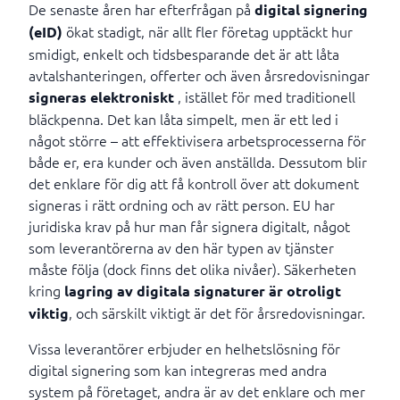
De senaste åren har efterfrågan på
digital signering
ökat stadigt, när allt fler företag upptäckt hur
(eID)
smidigt, enkelt och tidsbesparande det är att låta
avtalshanteringen, offerter och även årsredovisningar
, istället för med traditionell
signeras elektroniskt
bläckpenna. Det kan låta simpelt, men är ett led i
något större – att effektivisera arbetsprocesserna för
både er, era kunder och även anställda. Dessutom blir
det enklare för dig att få kontroll över att dokument
signeras i rätt ordning och av rätt person. EU har
juridiska krav på hur man får signera digitalt, något
som leverantörerna av den här typen av tjänster
måste följa (dock finns det olika nivåer). Säkerheten
kring
lagring av digitala signaturer är otroligt
, och särskilt viktigt är det för årsredovisningar.
viktig
Vissa leverantörer erbjuder en helhetslösning för
digital signering som kan integreras med andra
system på företaget, andra är av det enklare och mer