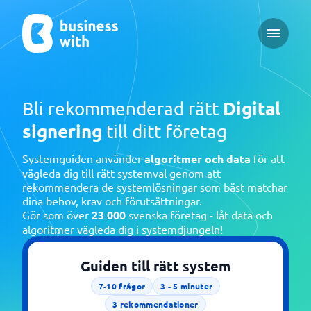
Open ma
Digital
Bli rekommenderad rätt
signering
till ditt företag
Systemguiden använder
algoritmer och data
för att
vägleda dig till rätt systemval genom att
rekommendera de systemlösningar som bäst matchar
dina behov, krav och förutsättningar.
Gör som över
23 000
svenska företag - låt data och
algoritmer vägleda dig i systemdjungeln!
Guiden till rätt system
7-10
frågor
3 - 5
minuter
3
rekommendationer