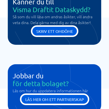
Känner du till
Visma Draftit Dataskydd?
Så som du vill läsa om andras åsikter, vill andra
veta dina. Dela gärna med dig av dina åsikter!
SKRIV ETT OMDÖME
Jobbar du
för detta bolaget?
Läs om hur du uppdatera informationen här
LÄS MER OM ETT PARTNERSKAP