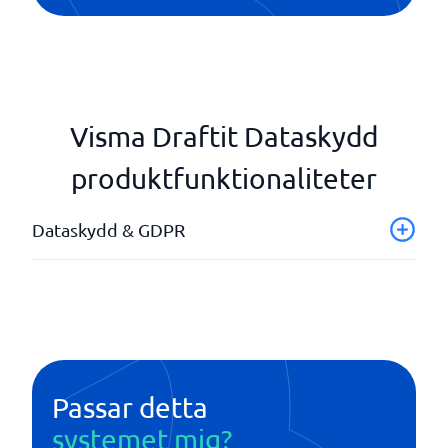
Visma Draftit Dataskydd
produktfunktionaliteter
Dataskydd & GDPR
Anpassningsbart mallbibliotek
Incident- & Avvikelsehantering
ISO efterlevnad
Ramverk för efterlevnad av GDPR
Registerförteckningar
Passar detta
systemet mig?