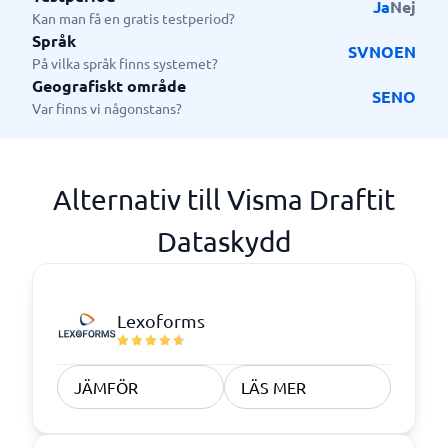
Ja
Nej
Kan man få en gratis testperiod?
Språk
SV
NO
EN
På vilka språk finns systemet?
Geografiskt område
SE
NO
Var finns vi någonstans?
Alternativ till Visma Draftit
Dataskydd
Lexoforms
JÄMFÖR
LÄS MER