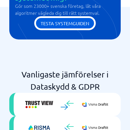
Gör som 23000+ svenska företag, låt våra
algoritmer vägleda dig till rätt systemval.
TESTA SYSTEMGUIDEN
Vanligaste jämförelser i
Dataskydd & GDPR